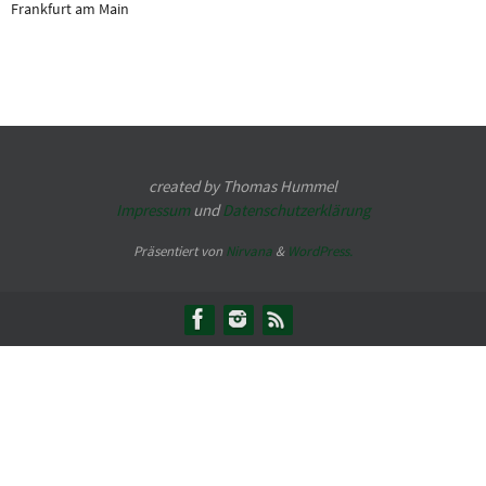
Frankfurt am Main
created by Thomas Hummel
Impressum
und
Datenschutzerklärung
Präsentiert von
Nirvana
&
WordPress.