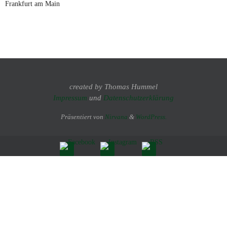
Frankfurt am Main
created by Thomas Hummel
Impressum
und
Datenschutzerklärung
Präsentiert von
Nirvana
&
WordPress.