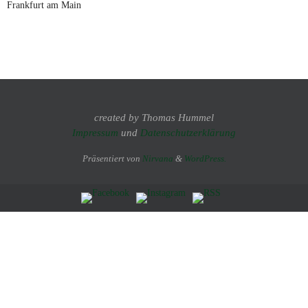
Frankfurt am Main
created by Thomas Hummel
Impressum
und
Datenschutzerklärung
Präsentiert von
Nirvana
&
WordPress.