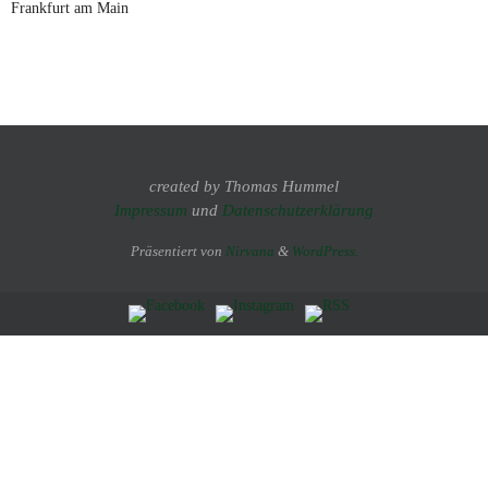
Frankfurt am Main
created by Thomas Hummel
Impressum
und
Datenschutzerklärung
Präsentiert von
Nirvana
&
WordPress.