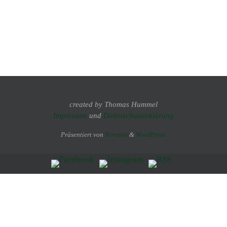
created by Thomas Hummel
Impressum
und
Datenschutzerklärung
Präsentiert von
Nirvana
&
WordPress.