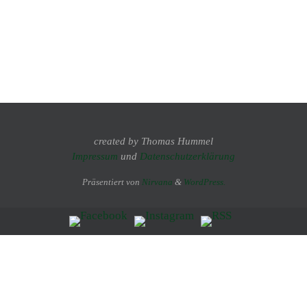
created by Thomas Hummel
Impressum
und
Datenschutzerklärung
Präsentiert von
Nirvana
&
WordPress.