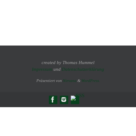
created by Thomas Hummel
Impressum
und
Datenschutzerklärung
Präsentiert von
Nirvana
&
WordPress.