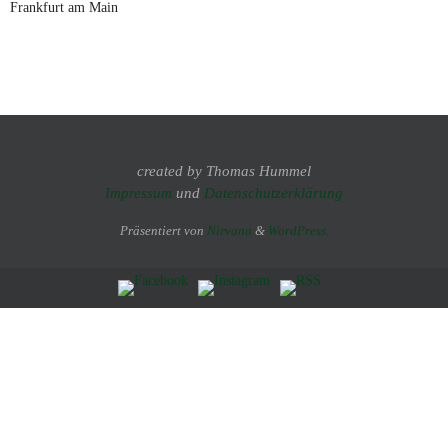
Frankfurt am Main
created by Thomas Hummel
Impressum
und
Datenschutzerklärung
Präsentiert von
Nirvana
&
WordPress.