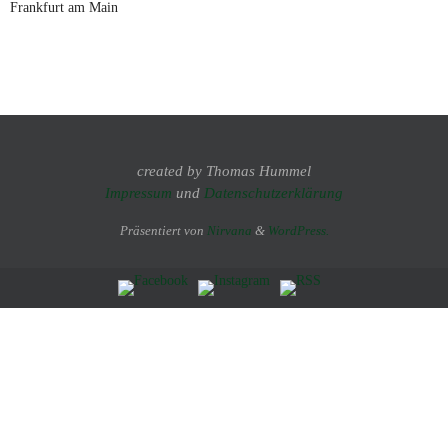
Frankfurt am Main
created by Thomas Hummel
Impressum
und
Datenschutzerklärung
Präsentiert von
Nirvana
&
WordPress.