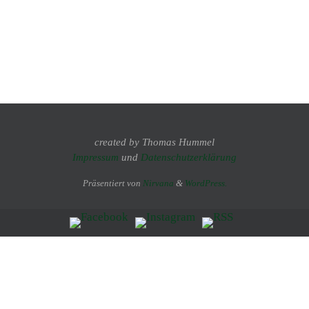
created by Thomas Hummel
Impressum
und
Datenschutzerklärung
Präsentiert von
Nirvana
&
WordPress.