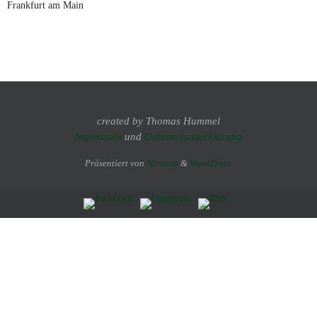
Frankfurt am Main
created by Thomas Hummel
Impressum
und
Datenschutzerklärung
Präsentiert von
Nirvana
&
WordPress.