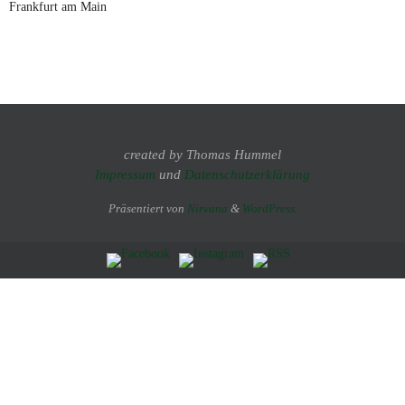
Frankfurt am Main
created by Thomas Hummel
Impressum
und
Datenschutzerklärung
Präsentiert von
Nirvana
&
WordPress.