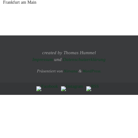
Frankfurt am Main
created by Thomas Hummel
Impressum
und
Datenschutzerklärung
Präsentiert von
Nirvana
&
WordPress.