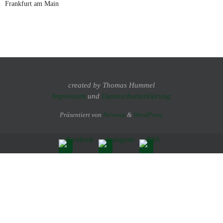
Frankfurt am Main
created by Thomas Hummel
Impressum
und
Datenschutzerklärung
Präsentiert von
Nirvana
&
WordPress.