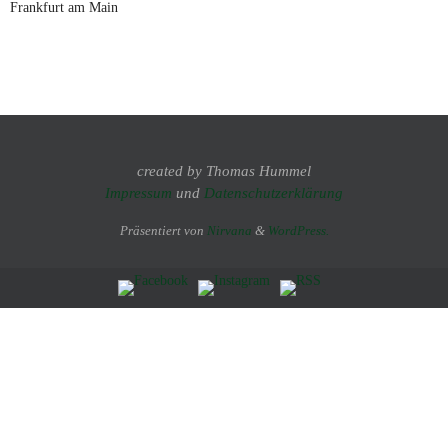
Frankfurt am Main
created by Thomas Hummel
Impressum
und
Datenschutzerklärung
Präsentiert von
Nirvana
&
WordPress.