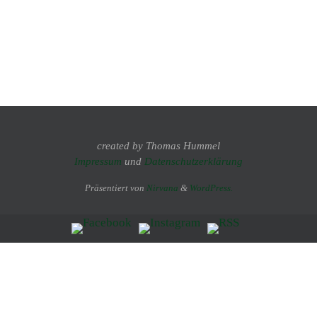
created by Thomas Hummel
Impressum
und
Datenschutzerklärung
Präsentiert von
Nirvana
&
WordPress.