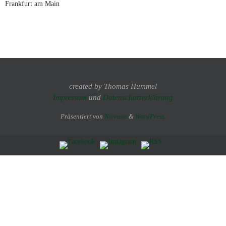
Frankfurt am Main
created by Thomas Hummel
Impressum
und
Datenschutzerklärung
Präsentiert von
Nirvana
&
WordPress.