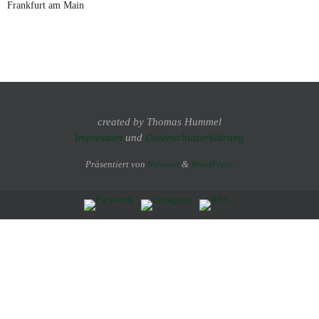
Frankfurt am Main
created by Thomas Hummel
Impressum
und
Datenschutzerklärung
Präsentiert von
Nirvana
&
WordPress.