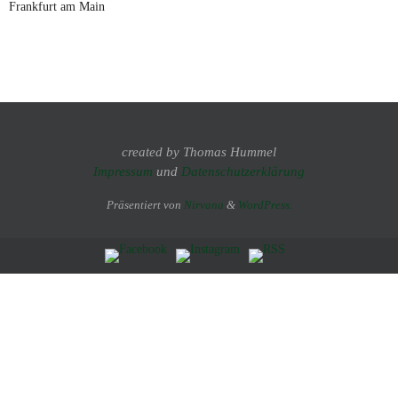
Frankfurt am Main
created by Thomas Hummel
Impressum
und
Datenschutzerklärung
Präsentiert von
Nirvana
&
WordPress.