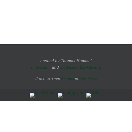
created by Thomas Hummel
Impressum
und
Datenschutzerklärung
Präsentiert von
Nirvana
&
WordPress.