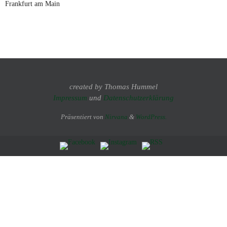
Frankfurt am Main
created by Thomas Hummel
Impressum
und
Datenschutzerklärung
Präsentiert von
Nirvana
&
WordPress.