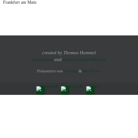
Frankfurt am Main
created by Thomas Hummel
Impressum
und
Datenschutzerklärung
Präsentiert von
Nirvana
&
WordPress.