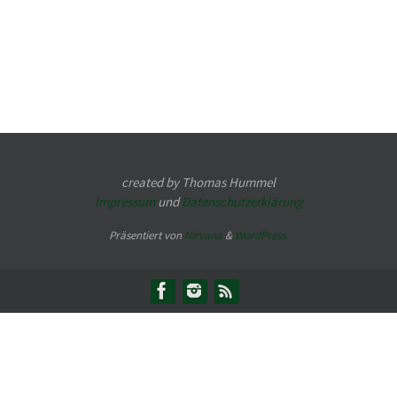
created by Thomas Hummel
Impressum
und
Datenschutzerklärung
Präsentiert von
Nirvana
&
WordPress.