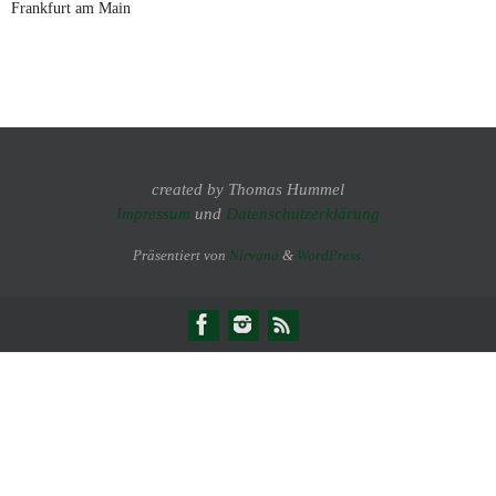
Frankfurt am Main
created by Thomas Hummel
Impressum
und
Datenschutzerklärung
Präsentiert von
Nirvana
&
WordPress.