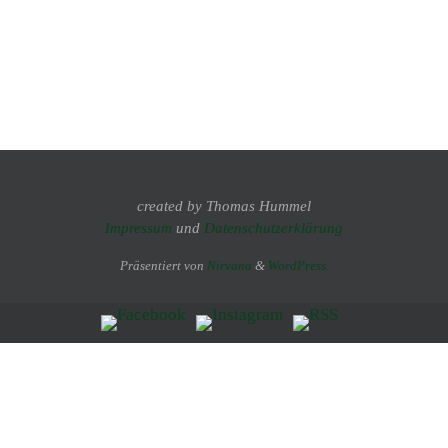
created by Thomas Hummel
Impressum
und
Datenschutzerklärung
Präsentiert von
Nirvana
&
WordPress.