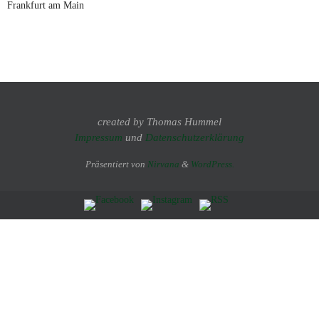
Frankfurt am Main
created by Thomas Hummel
Impressum
und
Datenschutzerklärung
Präsentiert von
Nirvana
&
WordPress.