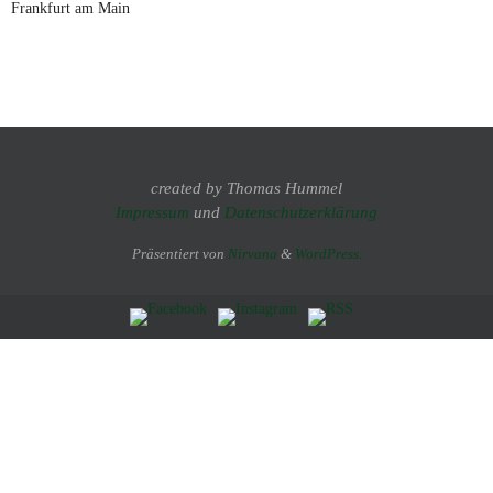
Frankfurt am Main
created by Thomas Hummel
Impressum
und
Datenschutzerklärung
Präsentiert von
Nirvana
&
WordPress.