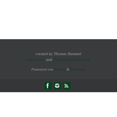
created by Thomas Hummel
Impressum
und
Datenschutzerklärung
Präsentiert von
Nirvana
&
WordPress.