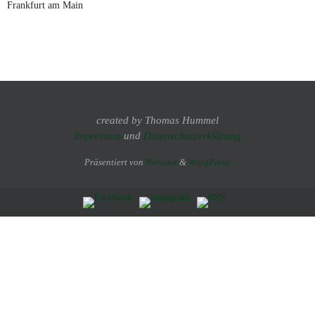
Frankfurt am Main
created by Thomas Hummel
Impressum
und
Datenschutzerklärung
Präsentiert von
Nirvana
&
WordPress.