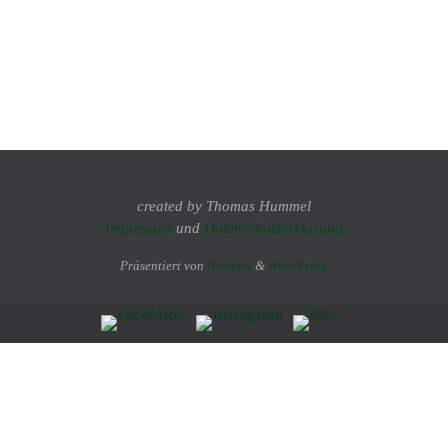
created by Thomas Hummel
Impressum
und
Datenschutzerklärung
Präsentiert von
Nirvana
&
WordPress.