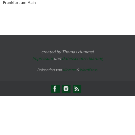
Frankfurt am Main
created by Thomas Hummel
Impressum
und
Datenschutzerklärung
Präsentiert von
Nirvana
&
WordPress.