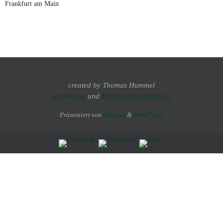
Frankfurt am Main
created by Thomas Hummel
Impressum
und
Datenschutzerklärung
Präsentiert von
Nirvana
&
WordPress.