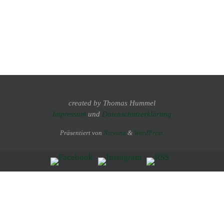
created by Thomas Hummel
Impressum
und
Datenschutzerklärung
Präsentiert von
Nirvana
&
WordPress.