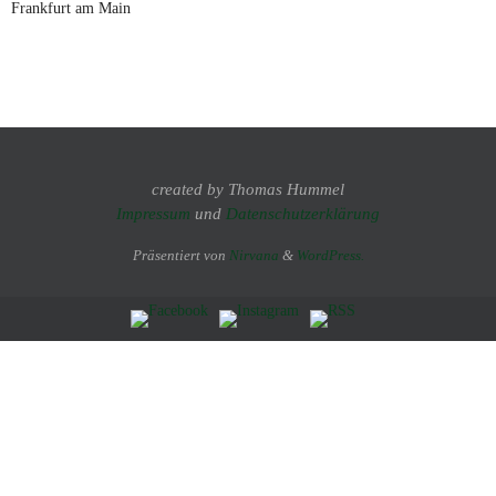
Frankfurt am Main
created by Thomas Hummel
Impressum
und
Datenschutzerklärung
Präsentiert von
Nirvana
&
WordPress.