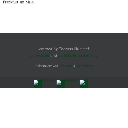
Frankfurt am Main
created by Thomas Hummel
Impressum
und
Datenschutzerklärung
Präsentiert von
Nirvana
&
WordPress.