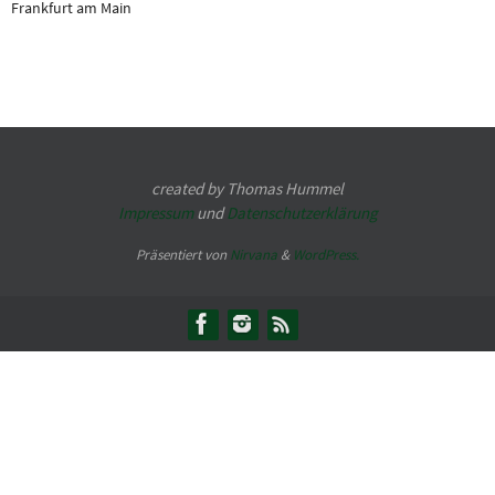
Frankfurt am Main
created by Thomas Hummel
Impressum
und
Datenschutzerklärung
Präsentiert von
Nirvana
&
WordPress.