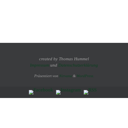
created by Thomas Hummel
Impressum
und
Datenschutzerklärung
Präsentiert von
Nirvana
&
WordPress.