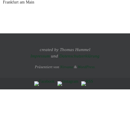
Frankfurt am Main
created by Thomas Hummel
Impressum
und
Datenschutzerklärung
Präsentiert von
Nirvana
&
WordPress.