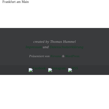
Frankfurt am Main
created by Thomas Hummel
Impressum
und
Datenschutzerklärung
Präsentiert von
Nirvana
&
WordPress.