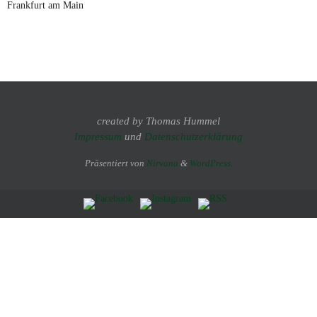
Frankfurt am Main
created by Thomas Hummel
Impressum
und
Datenschutzerklärung
Präsentiert von
Nirvana
&
WordPress.