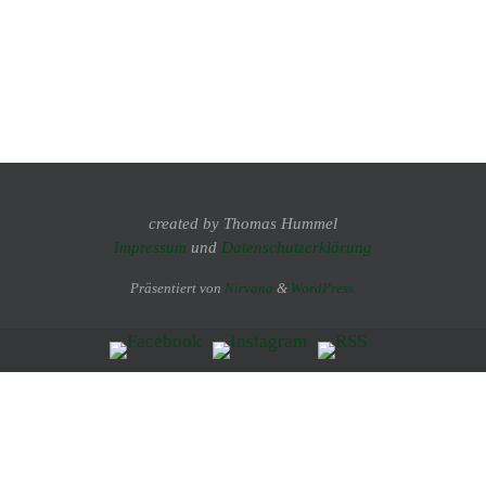
created by Thomas Hummel
Impressum
und
Datenschutzerklärung
Präsentiert von
Nirvana
&
WordPress.