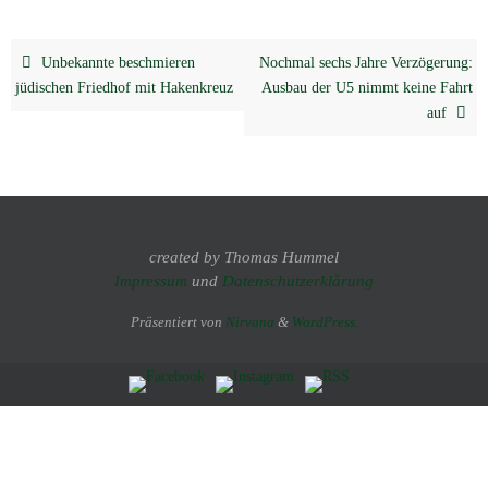
Unbekannte beschmieren
Nochmal sechs Jahre Verzögerung:
jüdischen Friedhof mit Hakenkreuz
Ausbau der U5 nimmt keine Fahrt
auf
created by Thomas Hummel
Impressum
und
Datenschutzerklärung
Präsentiert von
Nirvana
&
WordPress.