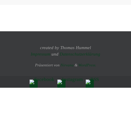
created by Thomas Hummel
Impressum
und
Datenschutzerklärung
Präsentiert von
Nirvana
&
WordPress.