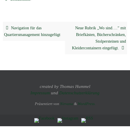
Navigation für das
Neue Rubrik „Wo sind….“ mit
Quartiersmanagement hinzugefügt
Briefkästen, Bücherschränken,
Stolpersteinen und
Kleidercontainern eingefügt.
created by Thomas Hummel
Impressum
und
Datenschutzerklärung
Präsentiert von
Nirvana
&
WordPress.