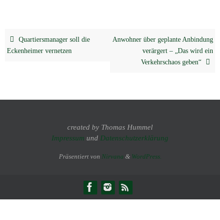
Quartiersmanager soll die
Anwohner über geplante Anbindung
Eckenheimer vernetzen
verärgert – „Das wird ein
Verkehrschaos geben“
created by Thomas Hummel
Impressum
und
Datenschutzerklärung
Präsentiert von
Nirvana
&
WordPress.