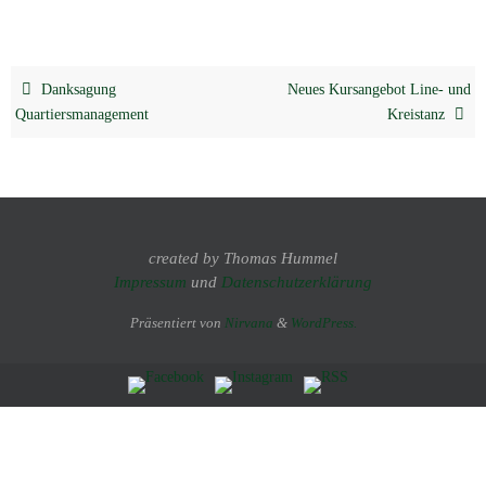
Danksagung
Neues Kursangebot Line- und
Quartiersmanagement
Kreistanz
created by Thomas Hummel
Impressum
und
Datenschutzerklärung
Präsentiert von
Nirvana
&
WordPress.