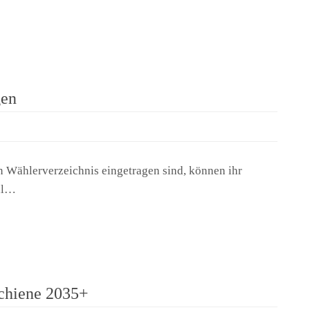
gen
in Wählerverzeichnis eingetragen sind, können ihr
hl…
chiene 2035+