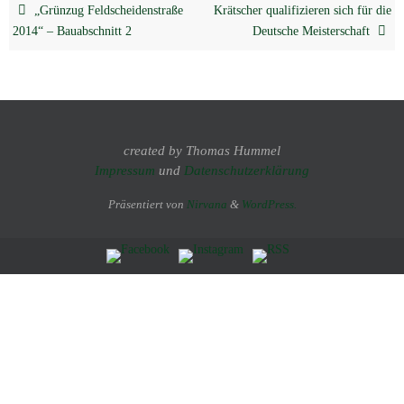
„Grünzug Feldscheidenstraße
Krätscher qualifizieren sich für die
2014“ – Bauabschnitt 2
Deutsche Meisterschaft
created by Thomas Hummel
Impressum
und
Datenschutzerklärung
Präsentiert von
Nirvana
&
WordPress.