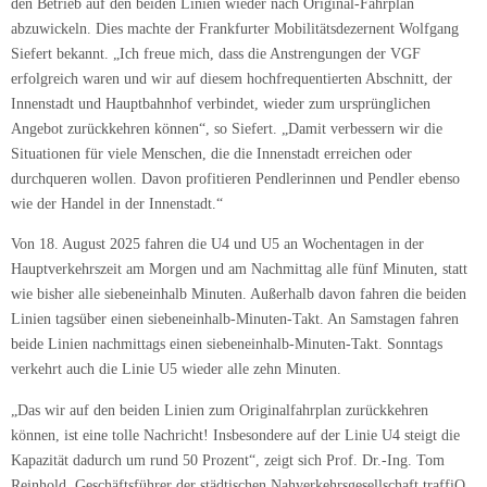
den Betrieb auf den beiden Linien wieder nach Original-Fahrplan
abzuwickeln. Dies machte der Frankfurter Mobilitätsdezernent Wolfgang
Siefert bekannt. „Ich freue mich, dass die Anstrengungen der VGF
erfolgreich waren und wir auf diesem hochfrequentierten Abschnitt, der
Innenstadt und Hauptbahnhof verbindet, wieder zum ursprünglichen
Angebot zurückkehren können“, so Siefert. „Damit verbessern wir die
Situationen für viele Menschen, die die Innenstadt erreichen oder
durchqueren wollen. Davon profitieren Pendlerinnen und Pendler ebenso
wie der Handel in der Innenstadt.“
Von 18. August 2025 fahren die U4 und U5 an Wochentagen in der
Hauptverkehrszeit am Morgen und am Nachmittag alle fünf Minuten, statt
wie bisher alle siebeneinhalb Minuten. Außerhalb davon fahren die beiden
Linien tagsüber einen siebeneinhalb-Minuten-Takt. An Samstagen fahren
beide Linien nachmittags einen siebeneinhalb-Minuten-Takt. Sonntags
verkehrt auch die Linie U5 wieder alle zehn Minuten.
„Das wir auf den beiden Linien zum Originalfahrplan zurückkehren
können, ist eine tolle Nachricht! Insbesondere auf der Linie U4 steigt die
Kapazität dadurch um rund 50 Prozent“, zeigt sich Prof. Dr.-Ing. Tom
Reinhold, Geschäftsführer der städtischen Nahverkehrsgesellschaft traffiQ,