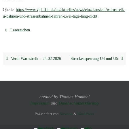
Quelle:
https://www.vgf-ffm.de/de/aktuelles/news/einzelansicht/warnstreik-
u-bahnen-und-strassenbahnen-fahren-zwei-tage-lang-nicht
.
Lesezeichen
Verdi Warnstreik – 24.02.2026
Streckensperrung U4 und U5
created by Thomas Hummel
Impressum
und
Datenschutzerklärung
Präsentiert von
Nirvana
&
WordPress.