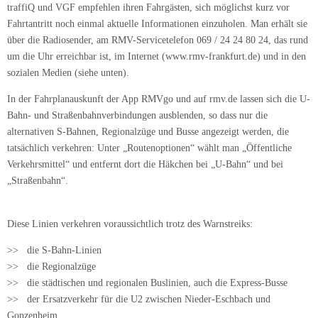
traffiQ und VGF empfehlen ihren Fahrgästen, sich möglichst kurz vor
Fahrtantritt noch einmal aktuelle Informationen einzuholen. Man erhält sie
über die Radio­sender, am RMV-Servicetelefon 069 / 24 24 80 24, das rund
um die Uhr erreichbar ist, im Internet (www.rmv-frankfurt.de) und in den
sozialen Medien (siehe unten).
In der Fahrplanauskunft der App RMVgo und auf rmv.de lassen sich die U-
Bahn- und Straßenbahnverbindungen ausblenden, so dass nur die
alternativen S-Bah­nen, Regionalzüge und Busse angezeigt werden, die
tatsächlich verkehren: Unter „Routenoptionen“ wählt man „Öffentliche
Verkehrsmittel“ und entfernt dort die Häkchen bei „U-Bahn“ und bei
„Straßenbahn“.
Diese Linien verkehren voraussichtlich trotz des Warnstreiks:
>> die S-Bahn-Linien
>> die Regionalzüge
>> die städtischen und regionalen Buslinien, auch die Express-Busse
>> der Ersatzverkehr für die U2 zwischen Nieder-Eschbach und
Gonzenheim